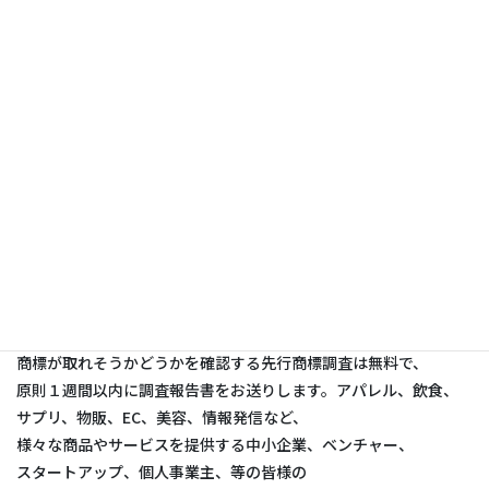
82頁（2019年）
（
https://system.jpaa.or.jp/patent/viewPdf/3341
）
SNSでシェア：
T
F
Li
E
W
共
w
a
n
m
e
有
it
c
e
ai
C
情報提供源
te
e
l
h
本ページの情報はAIとRPAを駆使したクラウドベースの
r
b
at
商標調査・出願・登録システム「すまるか」により生成されまし
o
た。
o
商標が取れそうかどうかを確認する先行商標調査は無料で、
k
原則１週間以内に調査報告書をお送りします。アパレル、飲食、
サプリ、物販、EC、美容、情報発信など、
様々な商品やサービスを提供する中小企業、ベンチャー、
スタートアップ、個人事業主、等の皆様の