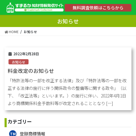
コ
ナ
無料調査依頼はこちらから
ン
ビ
テ
ゲ
お知らせ
ン
ー
ツ
シ
HOME
お知らせ
へ
ョ
ス
ン
キ
に
ッ
移
2022年2月28日
プ
動
お知らせ
料金改定のお知らせ
「特許法等の一部を改正する法律」及び「特許法等の一部を改
正する法律の施行に伴う関係政令の整備等に関する政令」（以
下、「改正法等」といいます。）の施行に伴い、2022年4月1日
より商標関係料金手数料等が改定されることとなり […]
カテゴリー
登録商標情報