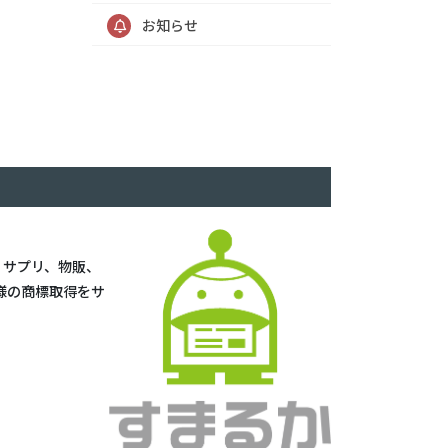
お知らせ
。
、
サプリ、物販、
様の
商標取得をサ