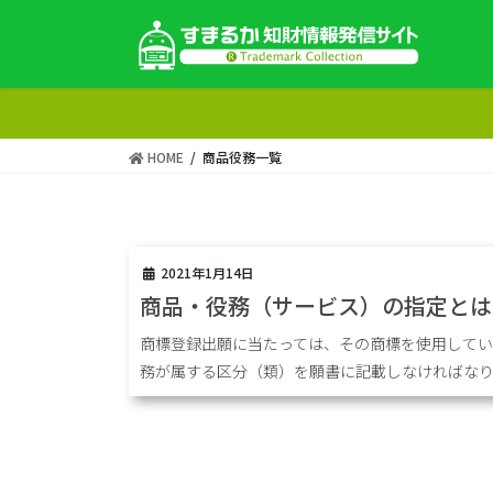
コ
ナ
ン
ビ
テ
ゲ
ン
ー
ツ
シ
へ
ョ
HOME
商品役務一覧
ス
ン
キ
に
ッ
移
プ
動
2021年1月14日
商品・役務（サービス）の指定とは
商標登録出願に当たっては、その商標を使用して
務が属する区分（類）を願書に記載しなければなり