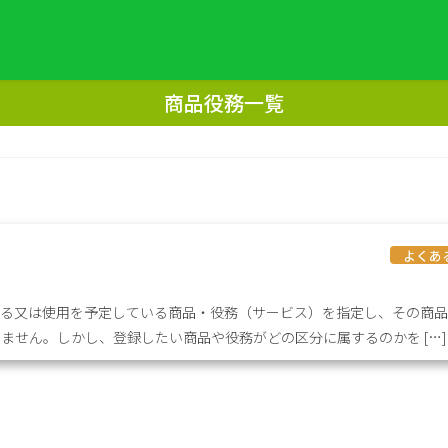
商品役務一覧
よくあ
いる又は使用を予定している商品・役務（サービス）を指定し、その商
ません。しかし、登録したい商品や役務がどの区分に属するのかを […]